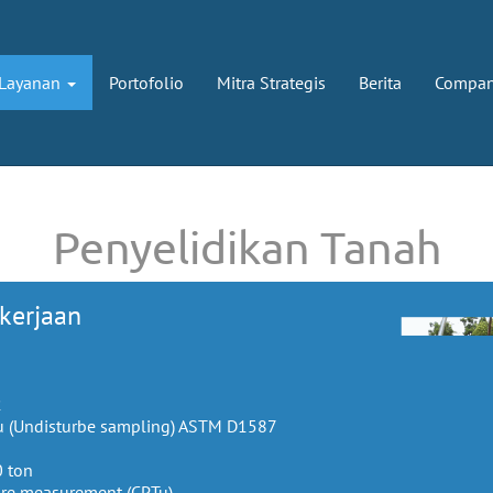
Layanan
Portofolio
Mitra Strategis
Berita
Company
Penyelidikan Tanah
kerjaan
2
 (Undisturbe sampling) ASTM D1587
0 ton
sure measurement (CPTu)