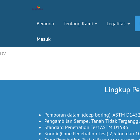
Beranda
Tentang Kami
Legalitas
Masuk
DV
Lingkup Pe
Pemboran dalam (deep boring) ASTM D145
Pengambilan Sempel Tanah Tidak Terganggu
Standard Penetration Test ASTM D1586
Sondir (Cone Penetration Test) 2,5 ton dan 1
Cone Penetration Test with pore water pres